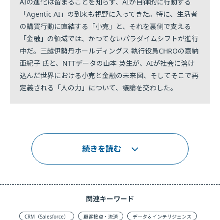
AIの進化は留まることを知らず、AIが自律的に行動する
「Agentic AI」の到来も視野に入ってきた。特に、生活者
の購買行動に直結する「小売」と、それを裏側で支える
「金融」の領域では、かつてないパラダイムシフトが進行
中だ。三越伊勢丹ホールディングス 執行役員CHROの嘉納
亜紀子 氏と、NTTデータの山本 英生が、AIが社会に溶け
込んだ世界における小売と金融の未来図、そしてそこで再
定義される「人の力」について、議論を交わした。
続きを読む
関連キーワード
CRM（Salesforce）
顧客接点・決済
データ＆インテリジェンス