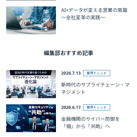
AI×データが変える営業の常識
～全社変革の実践～
編集部おすすめ記事
2026.7.13
業界トレンド
新時代のサプライチェーン・マ
ネジメント
2026.6.17
業界トレンド
金融機関のサイバー防御を
「個」から「共助」へ