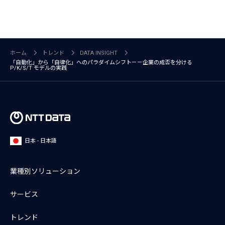
ホーム
トレンド
DATA INSIGHT
「自動化」から「自律化」へのパラダイムシフト－－企業の成否を分ける
P/K/S/T モデルの実践
日本 - 日本語
業種別ソリューション
サービス
トレンド