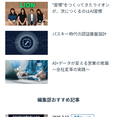
“習慣”をつくってきたライオン
が、次につくるのはAI習慣
パスキー時代の認証基盤設計
AI×データが変える営業の常識
～全社変革の実践～
編集部おすすめ記事
2026.7.13
業界トレンド