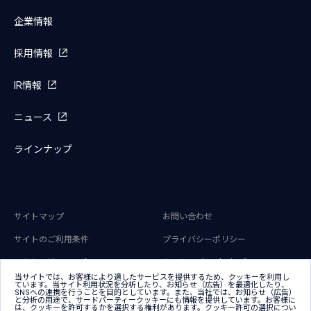
企業情報
採用情報
IR情報
ニュース
ラインナップ
サイトマップ
お問い合わせ
サイトのご利用条件
プライバシーポリシー
アクセシビリティポリシー
クッキー（Cookie）ポリシー
当サイトでは、お客様により適したサービスを提供するため、クッキーを利用し
ています。当サイト利用状況を分析したり、お知らせ（広告）を最適化したり、
クッキー（Cookie）プリファレンス
SNSへの連携を行うことを目的としています。また、当社では、お知らせ（広告）
と分析の用途で、サードパーティークッキーにも情報を提供しています。お客様に
は、クッキーを許可するかを選択する権利があります。クッキー許可の選択につい