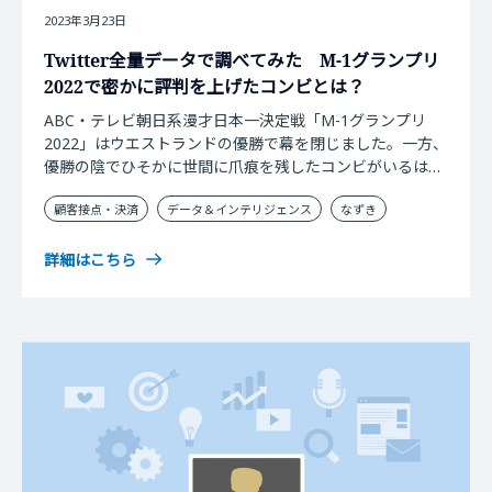
2023年3月23日
Twitter全量データで調べてみた M-1グランプリ
2022で密かに評判を上げたコンビとは？
ABC・テレビ朝日系漫才日本一決定戦「M-1グランプリ
2022」はウエストランドの優勝で幕を閉じました。一方、
優勝の陰でひそかに世間に爪痕を残したコンビがいるはず
です。そこで今回の記事では、Twitter全量データを活用
顧客接点・決済
データ＆インテリジェンス
なずき
し、Twitterユーザーから見た評価や今後影響力が出そう
なコンビを分析してみました。
詳細はこちら