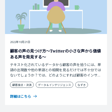
2022年10月21日
顧客の声の見つけ方～Twitterの小さな声から価値
ある声を発見する～
テキスト化されているデータから顧客の声を拾うには、単
語の出現数や他の単語との相関を見るだけでは不十分では
ないでしょうか？では、どのようにすれば顧客のインサイ
トを紐解く「小さな声」にたどり着けるのか。「小さな
顧客接点・決済
データ＆インテリジェンス
なずき
声」に着目すべき理由、顧客の声を確認するのにTwitter
が有効な理由から、Twitterを使った実際の分析事例ま
で、SDDX事業部 部長 尾崎 哲夫がご紹介します。
詳細はこちら