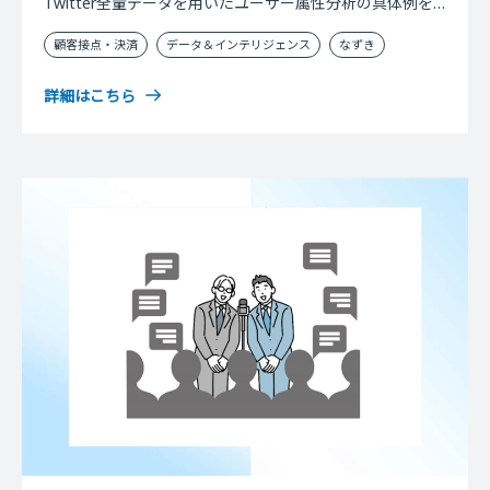
Twitter全量データを用いたユーザー属性分析の具体例を
通して、「ユーザー属性」に着目すべき理由や活用アイデ
顧客接点・決済
データ＆インテリジェンス
なずき
アをご紹介します。
詳細はこちら