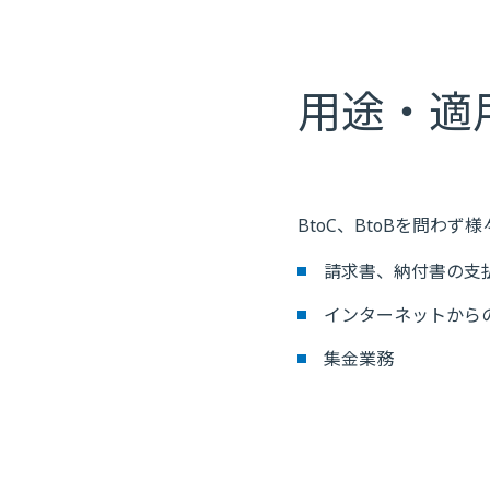
用途・適
BtoC、BtoBを問わ
請求書、納付書の支
インターネットから
集金業務