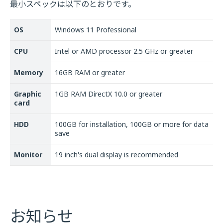
最小スペックは以下のとおりです。
OS
Windows 11 Professional
CPU
Intel or AMD processor 2.5 GHz or greater
Memory
16GB RAM or greater
Graphic
1GB RAM DirectX 10.0 or greater
card
HDD
100GB for installation, 100GB or more for data
save
Monitor
19 inch's dual display is recommended
お知らせ