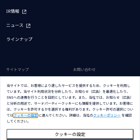
IR情報
ニュース
ラインナップ
サイトマップ
お問い合わせ
サイトのご利用条件
プライバシーポリシー
当サイトでは、お客様により適したサービスを提供するため、クッキーを利用し
アクセシビリティポリシー
クッキー（Cookie）ポリシー
ています。当サイト利用状況を分析したり、お知らせ（広告）を最適化したり、
SNSへの連携を行うことを目的としています。また、当社では、お知らせ（広告）
クッキー（Cookie）プリファレン
と分析の用途で、サードパーティークッキーにも情報を提供しています。お客様に
ス
は、クッキーを許可するかを選択する権利があります。クッキー許可の選択につい
ては
クッキーの設定
に進んでください。詳細は、当社の
クッキーポリシー
を確認
してください。
クッキーの設定