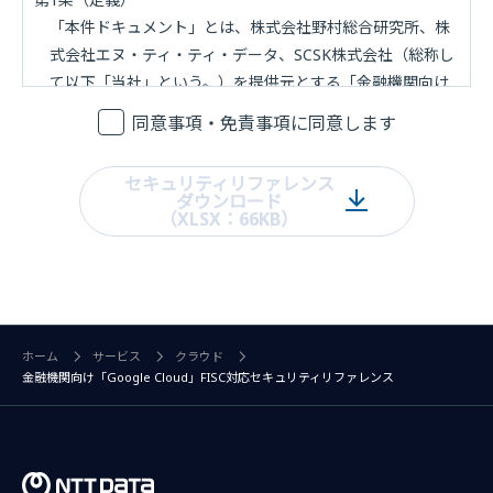
「本件ドキュメント」とは、株式会社野村総合研究所、株
式会社エヌ・ティ・ティ・データ、SCSK株式会社（総称し
て以下「当社」という。）を提供元とする「金融機関向け
『Google Cloud』対応セキュリティリファレンス」を意味
同意事項・免責事項に同意します
します。
「利用」とは、本件ドキュメントの全部又は一部を複製す
セキュリティリファレンス
ること（本件ドキュメントのダウンロードを含む。）、業
ダウンロード
（XLSX：66KB）
務への適用、譲渡、貸与又は再配布すること、及び本件ド
キュメントを改変し、改変した本件ドキュメントについて
前記の行為を行うことを意味します。
「ユーザ」とは、本件ドキュメントを利用する個人又は法
人を意味します。
ホーム
サービス
クラウド
第2条（本件ドキュメントの利用）
金融機関向け「Google Cloud」FISC対応セキュリティリファレンス
当社は、ユーザが本同意事項・免責事項を遵守することを
条件として、ユーザに対し、本件ドキュメントを利用する
ための非独占的権利を許諾します。
第3条（保証及び責任）