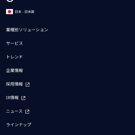
当社は、本件ドキュメントを現状有姿にてユーザに提供し
日本 - 日本語
利用許諾するものであり、本件ドキュメントに瑕疵が存し
ないこと、本件ドキュメントが第三者の権利を侵害してい
ないこと、本件ドキュメントの機能がユーザの要求を満た
業種別ソリューション
すことを含め、明示又は黙示を問わず一切保証せず、ま
サービス
た、一切の責任を負いません。また、本件ドキュメントの
評価、業務への適用、再配布、改変、その他の処置につい
トレンド
ては、ユーザがすべての責任を負うものとします。なお、
ユーザが自らの責任で本件ドキュメントを第三者に対して
企業情報
譲渡、貸与又は再配布等する場合、ユーザは当該第三者に
本同意事項・免責事項を遵守させなければならず、当該第
採用情報
三者による本同意事項・免責事項違反が生じた場合、ユー
ザは当社に対してその責任を負うものとします。
IR情報
第4条（知的財産権）
ニュース
ユーザは、本件ドキュメントが当社又は当社のライセンサ
ーの財産であり、かつその一切の知的財産権は当社又は当
ラインナップ
社のライセンサーに帰属していることを了解します。