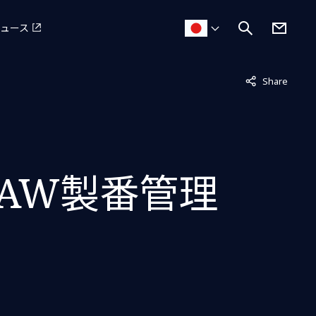
ュース
非表示中
Share
CAW製番管理