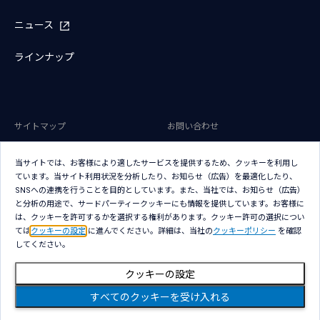
ニュース
ラインナップ
サイトマップ
お問い合わせ
サイトのご利用条件
プライバシーポリシー
当サイトでは、お客様により適したサービスを提供するため、クッキーを利用し
アクセシビリティポリシー
クッキー（Cookie）ポリシー
ています。当サイト利用状況を分析したり、お知らせ（広告）を最適化したり、
SNSへの連携を行うことを目的としています。また、当社では、お知らせ（広告）
クッキー（Cookie）プリファレン
と分析の用途で、サードパーティークッキーにも情報を提供しています。お客様に
ス
は、クッキーを許可するかを選択する権利があります。クッキー許可の選択につい
ては
クッキーの設定
に進んでください。詳細は、当社の
クッキーポリシー
を確認
してください。
クッキーの設定
Copyright © NTT DATA Japan Corporation
すべてのクッキーを受け入れる