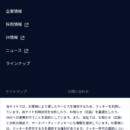
企業情報
採用情報
IR情報
ニュース
ラインナップ
サイトマップ
お問い合わせ
サイトのご利用条件
プライバシーポリシー
当サイトでは、お客様により適したサービスを提供するため、クッキーを利用し
アクセシビリティポリシー
クッキー（Cookie）ポリシー
ています。当サイト利用状況を分析したり、お知らせ（広告）を最適化したり、
SNSへの連携を行うことを目的としています。また、当社では、お知らせ（広告）
クッキー（Cookie）プリファレン
と分析の用途で、サードパーティークッキーにも情報を提供しています。お客様に
ス
は、クッキーを許可するかを選択する権利があります。クッキー許可の選択につい