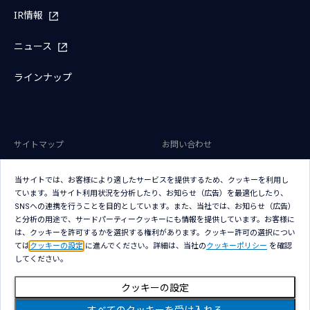
IR情報
ニュース
ラインナップ
サイトマップ
お問い合わせ
サイトのご利用条件
プライバシーポリシー
当サイトでは、お客様により適したサービスを提供するため、クッキーを利用し
アクセシビリティポリシー
クッキー（Cookie）ポリシー
ています。当サイト利用状況を分析したり、お知らせ（広告）を最適化したり、
SNSへの連携を行うことを目的としています。また、当社では、お知らせ（広告）
クッキー（Cookie）プリファレン
と分析の用途で、サードパーティークッキーにも情報を提供しています。お客様に
ス
は、クッキーを許可するかを選択する権利があります。クッキー許可の選択につい
ては
クッキーの設定
に進んでください。詳細は、当社の
クッキーポリシー
を確認
してください。
クッキーの設定
Copyright © NTT DATA Japan Corporation