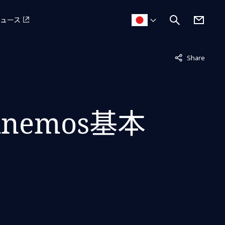
ュース
非表示中
Share
emos基本