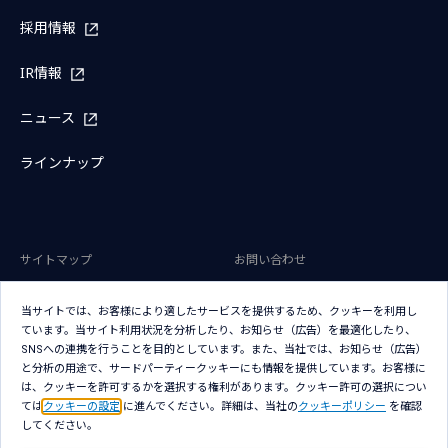
採用情報
IR情報
ニュース
ラインナップ
サイトマップ
お問い合わせ
サイトのご利用条件
プライバシーポリシー
当サイトでは、お客様により適したサービスを提供するため、クッキーを利用し
アクセシビリティポリシー
クッキー（Cookie）ポリシー
ています。当サイト利用状況を分析したり、お知らせ（広告）を最適化したり、
SNSへの連携を行うことを目的としています。また、当社では、お知らせ（広告）
クッキー（Cookie）プリファレン
と分析の用途で、サードパーティークッキーにも情報を提供しています。お客様に
ス
は、クッキーを許可するかを選択する権利があります。クッキー許可の選択につい
ては
クッキーの設定
に進んでください。詳細は、当社の
クッキーポリシー
を確認
してください。