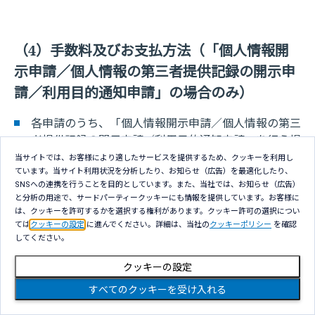
（4）手数料及びお支払方法（「個人情報開
示申請／個人情報の第三者提供記録の開示申
請／利用目的通知申請」の場合のみ）
各申請のうち、「個人情報開示申請／個人情報の第三
者提供記録の開示申請／利用目的通知申請」を行う場
合には、手数料が必要となります。
当サイトでは、お客様により適したサービスを提供するため、クッキーを利用し
ています。当サイト利用状況を分析したり、お知らせ（広告）を最適化したり、
注3
手数料：1つの申請につき、1,000円（税込み）
SNSへの連携を行うことを目的としています。また、当社では、お知らせ（広告）
と分析の用途で、サードパーティークッキーにも情報を提供しています。お客様に
開示申請の数に応じた金額分の郵便切手を申請書類に
は、クッキーを許可するかを選択する権利があります。クッキー許可の選択につい
ては
クッキーの設定
に進んでください。詳細は、当社の
クッキーポリシー
を確認
同封してください。
してください。
注3
手数料が同封されていなかった場合、及び、不足し
クッキーの設定
ていた場合には、原則申請書記載の住所宛てにその
旨のご連絡を差し上げますが、ご連絡発信後30日以
すべてのクッキーを受け入れる
内にお支払いただけない場合には、その日の翌日を