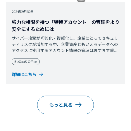
2024年9月30日
強力な権限を持つ「特権アカウント」の管理をより
安全にするためには
サイバー攻撃が巧妙化・複雑化し、企業にとってセキュリ
ティリスクが増加する中、企業資産ともいえるデータへの
アクセスに使用するアカウント情報の管理はますます重要
になってきています。前回は、『効率的なアカウント管理
BizXaaS Office
を実現する「アイデンティティ・ガバナンスと管理」と
は』として、「IGA」がアカウントや権限の情報を収集
詳細はこちら
し、一元管理に役立つことを紹介しました。今回のコラム
では、アカウントの中でも特に強力な権限を持つ「特権ア
カウント」を適切に管理するための方法についてご紹介し
ます。
もっと見る