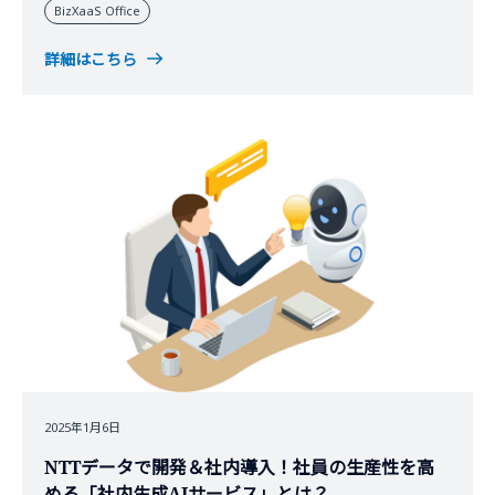
BizXaaS Office
（IPA）が発表した「情報セキュリティ10大脅威 2025」で
は、2024年に社会的影響が大きかった情報セキュリティ事
詳細はこちら
案がまとめられています。本コラムでは、この報告書の
「組織編」について取り上げ、サイバー攻撃の最新動向と
企業が取るべき対策について考察します。
2025年1月6日
NTTデータで開発＆社内導入！社員の生産性を高
める「社内生成AIサービス」とは？