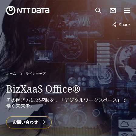
非表示中
Share
ホーム
ラインナップ
BizXaaS Office®
その働き方に選択肢を。「デジタルワークスペース」で
働く未来を。
お問い合わせ