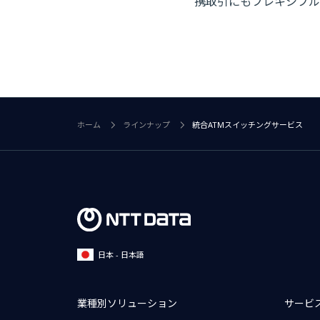
携取引にもフレキシブル
ホーム
ラインナップ
統合ATMスイッチングサービス
日本 - 日本語
業種別ソリューション
サービ