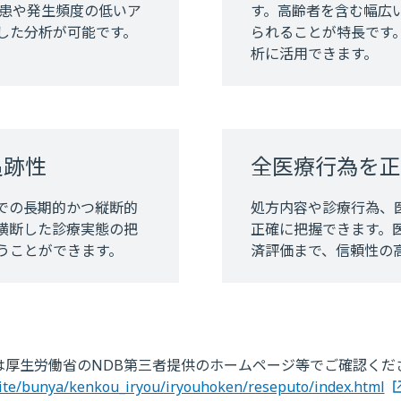
疾患や発生頻度の低いア
す。高齢者を含む幅広
した分析が可能です。
られることが特長です
析に活用できます。
追跡性
全医療行為を正
での長期的かつ縦断的
処方内容や診療行為、
横断した診療実態の把
正確に把握できます。
うことができます。
済評価まで、信頼性の
は厚生労働省のNDB第三者提供のホームページ等でご確認くだ
uite/bunya/kenkou_iryou/iryouhoken/reseputo/index.html