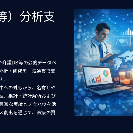
等）分析支
や介護DB等の公的データベ
分析・研究を一気通貫で支
す。
件への対応から、名寄せや
理、集計・統計解析および
。豊富な実績とノウハウを活
ス創出を通じて、医療の質