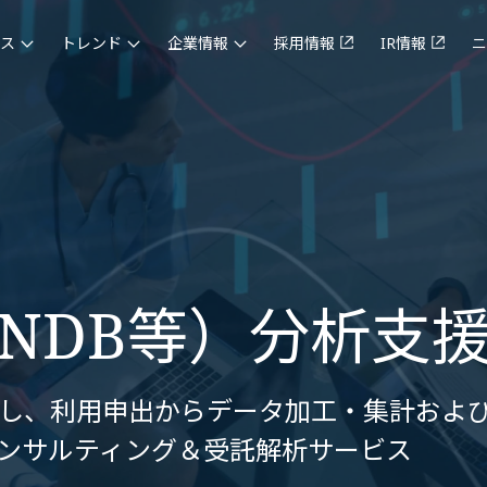
ス
トレンド
企業情報
採用情報
IR情報
ニ
NDB等）分析支
用し、利用申出からデータ加工・集計およ
ンサルティング＆受託解析サービス