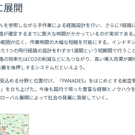
に展開
ルを参照しながら手作業による経路設計を行い、さらに1経路
路が確定するまでに膨大な時間がかかっているのが実状である
化の範囲が広く、作業時間の大幅な短縮を可能にする。インドネ
いた1つの飛行経路の設計をわずか1週間という短期間で行うこ
路の効率化はCO2の削減などにもつながり、高い導入効果が期
済発展を後押しするシステムだといえよう。
見込める分野と位置付け、「PANADES」をはじめとする航空
）」を立ち上げた。今後も国内で培った豊富な経験とノウハウ
グローバル展開によって社会の発展に貢献していく。