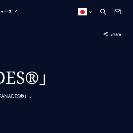
ュース
非表示中
Share
ES®」
NADES®」。