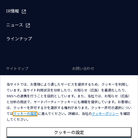
IR情報
ニュース
ラインナップ
サイトマップ
お問い合わせ
サイトのご利用条件
プライバシーポリシー
当サイトでは、お客様により適したサービスを提供するため、クッキーを利用し
アクセシビリティポリシー
クッキー（Cookie）ポリシー
ています。当サイト利用状況を分析したり、お知らせ（広告）を最適化したり、
SNSへの連携を行うことを目的としています。また、当社では、お知らせ（広告）
クッキー（Cookie）プリファレン
と分析の用途で、サードパーティークッキーにも情報を提供しています。お客様に
ス
は、クッキーを許可するかを選択する権利があります。クッキー許可の選択につい
ては
クッキーの設定
に進んでください。詳細は、当社の
クッキーポリシー
を確認
してください。
クッキーの設定