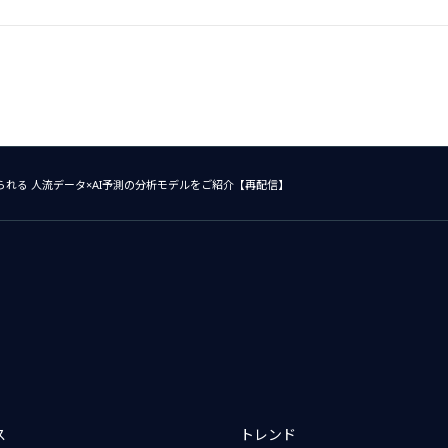
られる 人流データ×AI予測の分析モデルをご紹介【再配信】
ス
トレンド