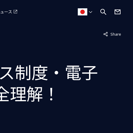
ュース
非表示中
Share
ス制度・電子
全理解！