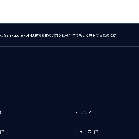
 Next Gen Future vol.43 脱炭素化の努力を社会全体でもっと共有するためには
ス
トレンド
ニュース