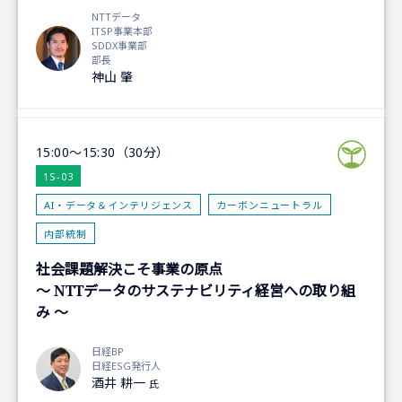
NTTデータ
ITSP事業本部
SDDX事業部
部長
神山 肇
15:00～15:30（30分）
1S-03
AI・データ＆インテリジェンス
カーボンニュートラル
内部統制
社会課題解決こそ事業の原点
～ NTTデータのサステナビリティ経営への取り組
み ～
日経BP
日経ESG発行人
酒井 耕一
氏