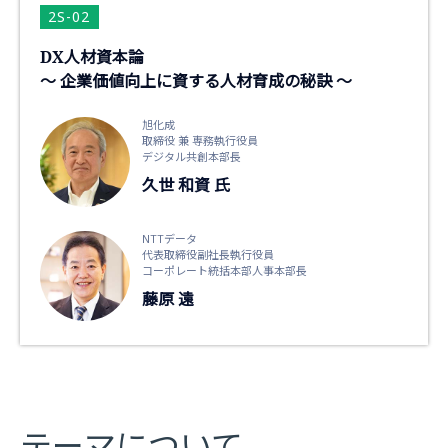
2S-02
DX人材資本論
～ 企業価値向上に資する人材育成の秘訣 ～
旭化成
取締役 兼 専務執行役員
デジタル共創本部長
久世 和資 氏
NTTデータ
代表取締役副社長執行役員
コーポレート統括本部人事本部長
藤原 遠
テーマについて