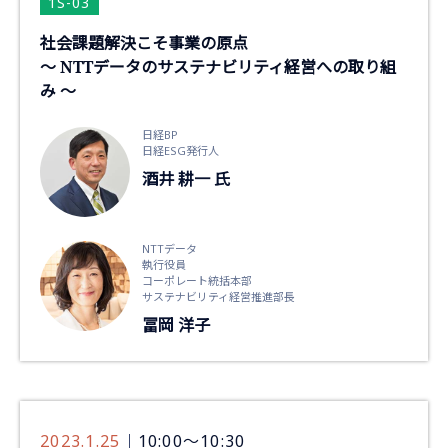
1S-03
社会課題解決こそ事業の原点
～ NTTデータのサステナビリティ経営への取り組
み ～
日経BP
日経ESG発行人
酒井 耕一 氏
NTTデータ
執行役員
コーポレート統括本部
サステナビリティ経営推進部長
冨岡 洋子
2023.1.25
10:00～10:30