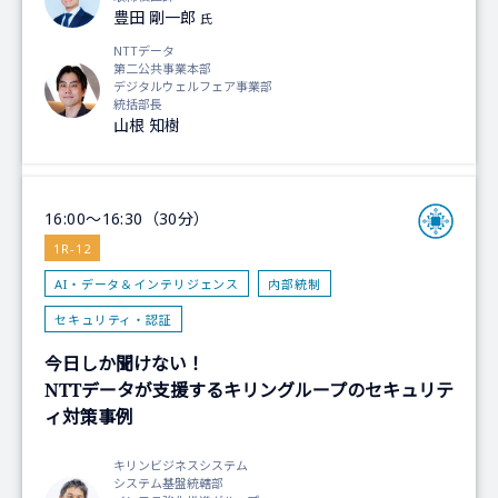
豊田 剛一郎
氏
NTTデータ
第二公共事業本部
デジタルウェルフェア事業部
統括部長
山根 知樹
16:00～16:30（30分）
1R-12
AI・データ＆インテリジェンス
内部統制
セキュリティ・認証
今日しか聞けない！
NTTデータが支援するキリングループのセキュリテ
ィ対策事例
キリンビジネスシステム
システム基盤統轄部