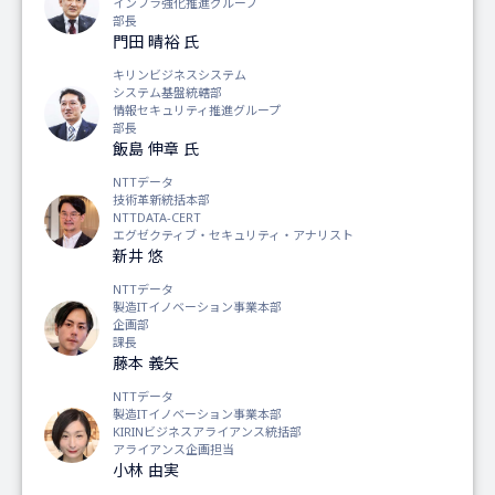
インフラ強化推進グループ
部長
門田 晴裕
氏
キリンビジネスシステム
システム基盤統轄部
情報セキュリティ推進グループ
部長
飯島 伸章
氏
NTTデータ
技術革新統括本部
NTTDATA-CERT
エグゼクティブ・セキュリティ・アナリスト
新井 悠
NTTデータ
製造ITイノベーション事業本部
企画部
課長
藤本 義矢
NTTデータ
製造ITイノベーション事業本部
KIRINビジネスアライアンス統括部
アライアンス企画担当
小林 由実