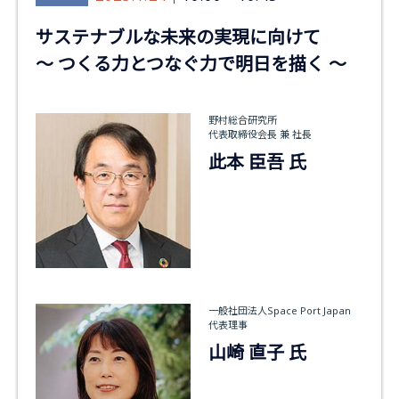
サステナブルな未来の実現に向けて
～ つくる力とつなぐ力で明日を描く ～
野村総合研究所
代表取締役会長 兼 社長
此本 臣吾 氏
一般社団法人Space Port Japan
代表理事
山崎 直子 氏