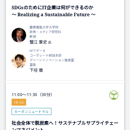
SDGsのためにIT企業は何ができるのか
～ Realizing a Sustainable Future ～
慶應義塾大学大学院
政策・メディア研究科
教授
蟹江 憲史
氏
NTTデータ
コーポレート統括本部
グリーンイノベーション推進室
室長
下垣 徹
11:00～11:30（30分）
1R-02
カーボンニュートラル
社会全体で脱炭素へ！サステナブルサプライチェー