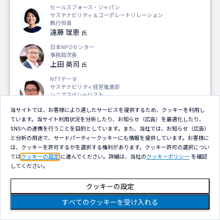
セールスフォース・ジャパン
サステナビリティ＆コーポレートリレーション
執行役員
遠藤 理恵
氏
日本NPOセンター
事務局次長
上田 英司
氏
NTTデータ
サステナビリティ経営推進部
シニアスペシャリスト
金田 晃一
当サイトでは、お客様により適したサービスを提供するため、クッキーを利用し
ています。当サイト利用状況を分析したり、お知らせ（広告）を最適化したり、
SNSへの連携を行うことを目的としています。また、当社では、お知らせ（広告）
と分析の用途で、サードパーティークッキーにも情報を提供しています。お客様に
17:00～17:30（30分）
は、クッキーを許可するかを選択する権利があります。クッキー許可の選択につい
ては
クッキーの設定
に進んでください。詳細は、当社の
クッキーポリシー
を確認
1R-16
してください。
量子コンピュータ・イジングマシン
クッキーの設定
Quantum Computing at the NTT DATA EMEAL
すべてのクッキーを受け入れる
Innovation Center
～欧州における量子コンピューティングによる事業