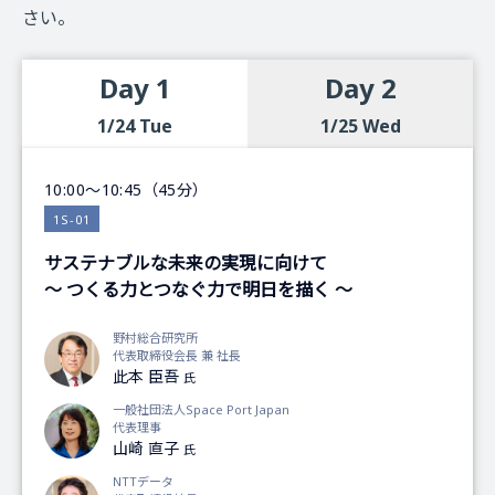
さい。
Day 1
Day 2
1/24 Tue
1/25 Wed
10:00～10:45（45分）
1S-01
サステナブルな未来の実現に向けて
～ つくる力とつなぐ力で明日を描く ～
野村総合研究所
代表取締役会長 兼 社長
此本 臣吾
氏
一般社団法人Space Port Japan
代表理事
山崎 直子
氏
NTTデータ