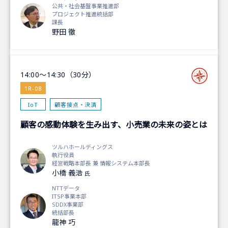
公共・社会基盤事業推進部
プロジェクト推進統括部
課長
野田 徹
14:00～14:30（30分）
1R-08
IoT
顧客接点・決済
顧客の感動体験を生み出す、小売業の未来の姿とは
ツルハホールディングス
執行役員
経営戦略本部長 兼 情報システム本部長
小橋 義浩
氏
NTTデータ
ITSP事業本部
SDDX事業部
統括部長
龍神 巧