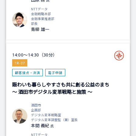
氏
NTTデータ
金融戦略本部
金融事業推進部
部長
青柳 雄一
14:00～14:30（30分）
1R-07
顧客接点・決済
電子申請
賑わいも暮らしやすさも共に創る公益のまち
～ 酒田市デジタル変革戦略と施策 ～
酒田市
企画部
デジタル変革戦略室
デジタル変革調整監（兼）室長
本間 義紀
氏
NTTデータ