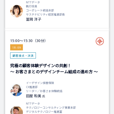
NTTデータ
執行役員
コーポレート統括本部
サステナビリティ経営推進部長
冨岡 洋子
15:00～15:30（30分）
1R-09
顧客接点・決済
究極の顧客体験デザインの共創！
～ お客さまとのデザインチーム組成の進め方 ～
イーデザイン損害保険
CX推進部
リーダー／お客さま体験統括
田屋 和美
氏
NTTデータ
テクノロジーコンサルティング事業本部
デジタルテクノロジー推進室