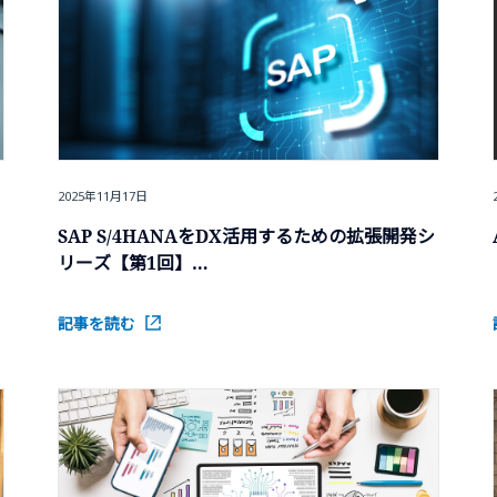
2025年11月17日
SAP S/4HANAをDX活用するための拡張開発シ
リーズ【第1回】
SAP BTPがなぜ必要か？S/4HANA導入時の課
題とBTPでの解決の方向性
記事を読む