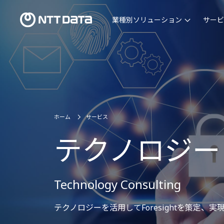
業種別ソリューション
サービ
ホーム
サービス
テクノロジー
Technology Consulting
テクノロジーを活用してForesightを策定、実