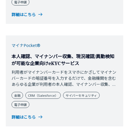
電子申請
詳細はこちら
マイナPocket®
本人確認、マイナンバー収集、現況確認/異動検知
が可能な企業向けeKYCサービス
利用者がマイナンバーカードをスマホにかざしてマイナン
バーカードの暗証番号を入力するだけで、金融機関を含む
あらゆる企業が利用者の本人確認、マイナンバー収集、現
況確認/異動検知が実現できるeKYCサービスです。本人確
金融
CRM（Salesforce）
サイバーセキュリティ
認は犯罪収益移転防止法に対応しており、金融機関の口座
開設や保険関連の各種手続き等にも使うことも可能です。
電子申請
写真アップロード方式の本人確認と比べ、工程が少なく、
リアルタイムでの対応が可能です。
詳細はこちら