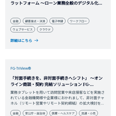
ラットフォーム ～ローン業務全般のデジタル化を
支援～
金融
顧客接点・決済
電子申請
ワークフロー
ウェブサービス
クラウド
詳細はこちら
FG-TriView®
「対面手続きを、非対面手続きへシフト」 ～オン
ライン商談・契約 完結ソリューション FG-
TriView®
業務タブレットを用いて訪問営業や来店接客などを実施さ
れている金融機関様や企業様におかれまして、非対面チャ
ネル（リモート営業やリモート契約締結）の拡大検討をさ
れたり、予定されているところも多いかと思います。 FG-
金融
官公庁・自治体
医療・ヘルスケア
流通・小売
TriViewは現在ご利用中の業務システムやサービスを画面共