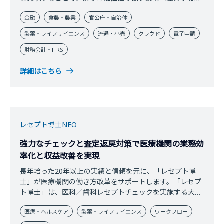
間を生み出し、お客さまの新たなビジネスや顧客への価値
金融
食農・農業
官公庁・自治体
を提供
製薬・ライフサイエンス
流通・小売
クラウド
電子申請
財務会計・IFRS
詳細はこちら
レセプト博士NEO
強力なチェックと査定返戻対策で医療機関の業務効
率化と収益改善を実現
長年培った20年以上の実績と信頼を元に、「レセプト博
士」が医療機関の働き方改革をサポートします。「レセプ
ト博士」は、医科／歯科レセプトチェックを実施する大学
病院様から診療所様まで幅広いお客さまにご利用いただけ
医療・ヘルスケア
製薬・ライフサイエンス
ワークフロー
ます。