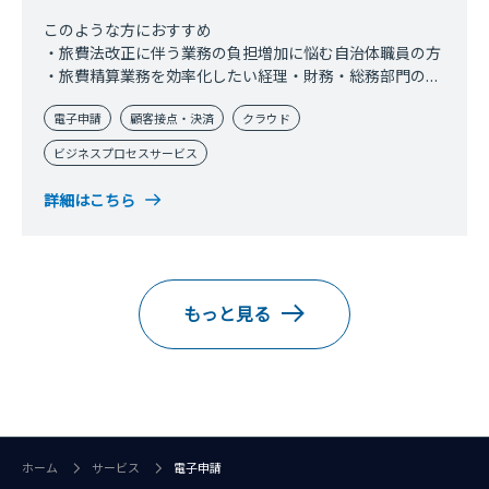
このような方におすすめ
・旅費法改正に伴う業務の負担増加に悩む自治体職員の方
・旅費精算業務を効率化したい経理・財務・総務部門のご
担当者
電子申請
顧客接点・決済
クラウド
・職員・社員全体を巻き込んだ目に見えるDXを実現した
い方
ビジネスプロセスサービス
詳細はこちら
もっと見る
ホーム
サービス
電子申請