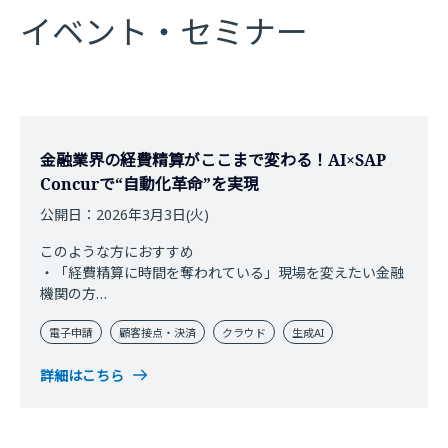
イベント・セミナー
金融業界の経費精算がここまで変わる！AI×SAP
Concurで“自動化革命”を実現
公開日：2026年3月3日(火)
このような方におすすめ
・「経費精算に時間を奪われている」現場を変えたい金融
機関の方
・AI×DXで“見える成果”を出したい経営企画・システム部
電子申請
顧客接点・決済
クラウド
生成AI
門の方
・経理・財務・総務の業務効率化を実現したいご担当者
詳細はこちら