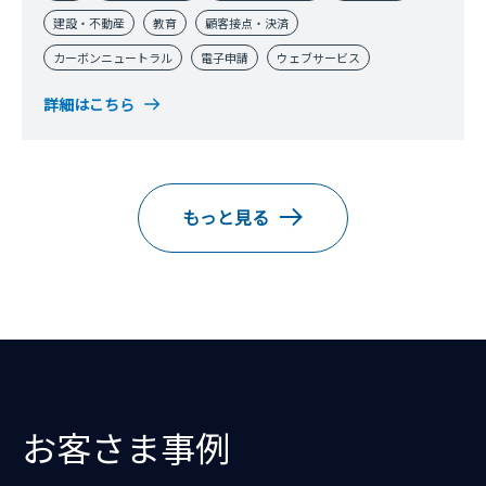
有しながら、ゲスト側へ操作権をシフトして電子署名や契
建設・不動産
教育
顧客接点・決済
約手続き操作をいただくことにより、リモートでの契約締
カーボンニュートラル
電子申請
ウェブサービス
結までを実現できるソリューションです。
詳細はこちら
もっと見る
お客さま事例