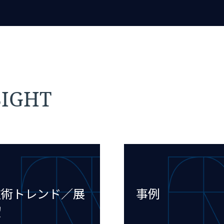
IGHT
技術トレンド／展
事例
望