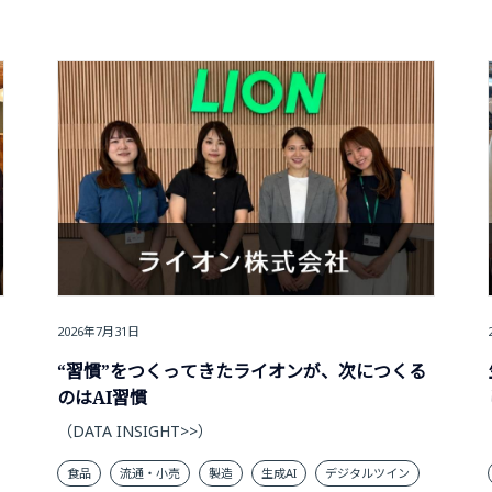
2026年7月31日
“習慣”をつくってきたライオンが、次につくる
のはAI習慣
（DATA INSIGHT>>）
食品
流通・小売
製造
生成AI
デジタルツイン