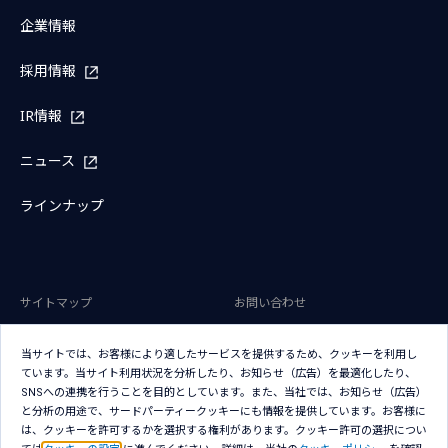
企業情報
採用情報
IR情報
ニュース
ラインナップ
サイトマップ
お問い合わせ
サイトのご利用条件
プライバシーポリシー
当サイトでは、お客様により適したサービスを提供するため、クッキーを利用し
アクセシビリティポリシー
クッキー（Cookie）ポリシー
ています。当サイト利用状況を分析したり、お知らせ（広告）を最適化したり、
SNSへの連携を行うことを目的としています。また、当社では、お知らせ（広告）
クッキー（Cookie）プリファレン
と分析の用途で、サードパーティークッキーにも情報を提供しています。お客様に
ス
は、クッキーを許可するかを選択する権利があります。クッキー許可の選択につい