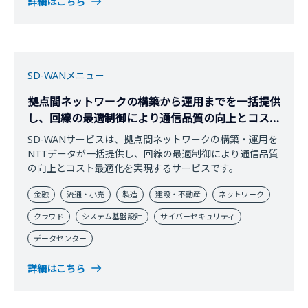
詳細はこちら
SD-WANメニュー
拠点間ネットワークの構築から運用までを一括提供
し、回線の最適制御により通信品質の向上とコスト
最適化を実現
SD-WANサービスは、拠点間ネットワークの構築・運用を
NTTデータが一括提供し、回線の最適制御により通信品質
の向上とコスト最適化を実現するサービスです。
金融
流通・小売
製造
建設・不動産
ネットワーク
クラウド
システム基盤設計
サイバーセキュリティ
データセンター
詳細はこちら