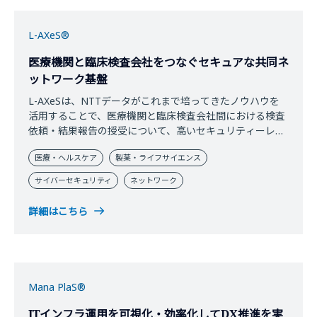
L-AXeS®
医療機関と臨床検査会社をつなぐセキュアな共同ネ
ットワーク基盤
L-AXeSは、NTTデータがこれまで培ってきたノウハウを
活用することで、医療機関と臨床検査会社間における検査
依頼・結果報告の授受について、高いセキュリティーレベ
ルを確保しつつリーズナブルなコストでオンライン化を実
医療・ヘルスケア
製薬・ライフサイエンス
現することができる、共同利用型のサービスです。既設の
インターネット回線と端末もご活用でき、短期間で容易に
サイバーセキュリティ
ネットワーク
導入が可能です。ネットワークセキュリティの仕組みとし
て、厚生労働省が定める「医療情報システムの安全管理に
詳細はこちら
関するガイドライン」に準拠した、「IPsec＋IKE」方式に
よるVPN通信を採用することで、要配慮個人情報を含む医
療情報を扱うネットワークとして高いセキュリティーレベ
ルを確保できます。検査完了から結果データをスピーディ
に取得し、媒体到着までのタイムラグを削減。又、個人情
Mana PlaS®
報の紛失、漏洩リスクの低減にもなり、医療機関・臨床検
査会社双方の業務効率化のみならず、検査を受ける方々に
ITインフラ運用を可視化・効率化してDX推進を実