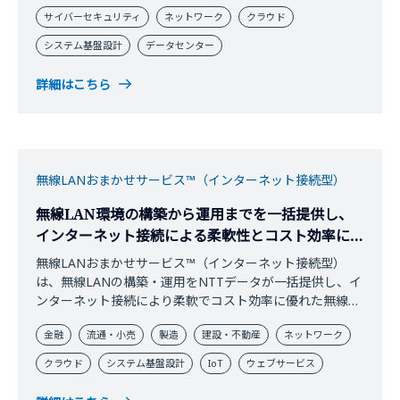
サイバーセキュリティ
ネットワーク
クラウド
システム基盤設計
データセンター
詳細はこちら
無線LANおまかせサービス™（インターネット接続型）
無線LAN環境の構築から運用までを一括提供し、
インターネット接続による柔軟性とコスト効率に優
れた無線LAN利用を実現
無線LANおまかせサービス™（インターネット接続型）
は、無線LANの構築・運用をNTTデータが一括提供し、イ
ンターネット接続により柔軟でコスト効率に優れた無線
LAN環境を実現するサービスです。
金融
流通・小売
製造
建設・不動産
ネットワーク
クラウド
システム基盤設計
IoT
ウェブサービス