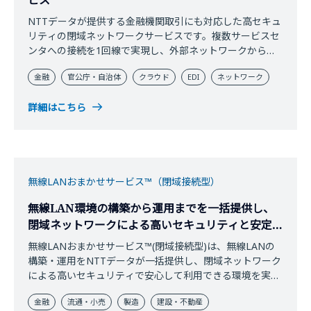
NTTデータが提供する金融機関取引にも対応した高セキュ
リティの閉域ネットワークサービスです。複数サービスセ
ンタへの接続を1回線で実現し、外部ネットワークから完
全に隔離された環境で、安全かつ高速にデータを送受信で
金融
官公庁・自治体
クラウド
EDI
ネットワーク
きます。
詳細はこちら
無線LANおまかせサービス™（閉域接続型）
無線LAN環境の構築から運用までを一括提供し、
閉域ネットワークによる高いセキュリティと安定し
た無線LAN利用を実現
無線LANおまかせサービス™(閉域接続型)は、無線LANの
構築・運用をNTTデータが一括提供し、閉域ネットワーク
による高いセキュリティで安心して利用できる環境を実現
するサービスです。
金融
流通・小売
製造
建設・不動産