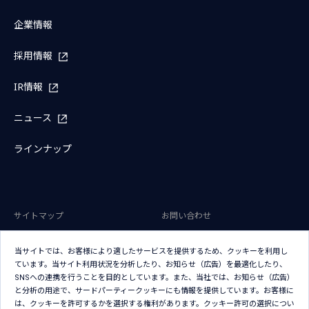
企業情報
採用情報
IR情報
ニュース
ラインナップ
サイトマップ
お問い合わせ
サイトのご利用条件
プライバシーポリシー
当サイトでは、お客様により適したサービスを提供するため、クッキーを利用し
アクセシビリティポリシー
クッキー（Cookie）ポリシー
ています。当サイト利用状況を分析したり、お知らせ（広告）を最適化したり、
SNSへの連携を行うことを目的としています。また、当社では、お知らせ（広告）
クッキー（Cookie）プリファレン
と分析の用途で、サードパーティークッキーにも情報を提供しています。お客様に
ス
は、クッキーを許可するかを選択する権利があります。クッキー許可の選択につい