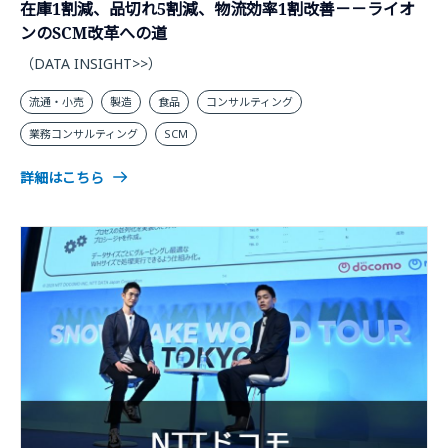
在庫1割減、品切れ5割減、物流効率1割改善－－ライオ
ンのSCM改革への道
（DATA INSIGHT>>）
流通・小売
製造
食品
コンサルティング
業務コンサルティング
SCM
詳細はこちら