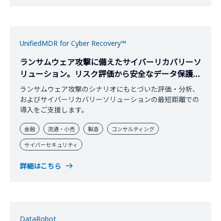
UnifiedMDR for Cyber Recovery™
ランサムウェア攻撃に備えたサイバーリカバリーソ
リューション。リスク評価から安全なデータ保護・
復旧までを一貫して支援し、事業継続を実現
ランサムウェア攻撃のシナリオにもとづいた評価・分析、
およびサイバーリカバリーソリューションの最短距離での
導入をご支援します。
金融
流通・小売
製造
コンサルティング
サイバーセキュリティ
詳細はこちら
DataRobot