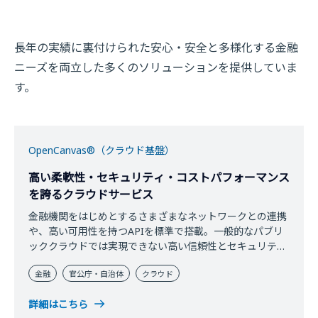
長年の実績に裏付けられた安心・安全と多様化する金融
ニーズを両立した多くのソリューションを提供していま
す。
OpenCanvas®（クラウド基盤）
高い柔軟性・セキュリティ・コストパフォーマンス
を誇るクラウドサービス
金融機関をはじめとするさまざまなネットワークとの連携
や、高い可用性を持つAPIを標準で搭載。一般的なパブリ
ッククラウドでは実現できない高い信頼性とセキュリティ
が、新たなクラウドサービスとしてイノベーションを加速
金融
官公庁・自治体
クラウド
します。
詳細はこちら